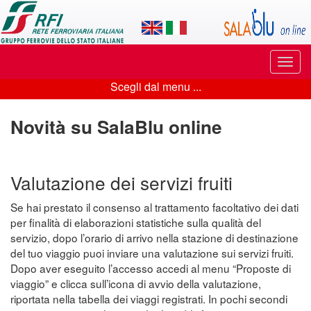
Applicazione
SalaBlu
Online
Puls
di
di
Scegli dal menu ...
navi
Scegli
Rete
dal
Novità su SalaBlu online
Ferroviaria
menu
Italiana
...
Valutazione dei servizi fruiti
Se hai prestato il consenso al trattamento facoltativo dei dati
per finalità di elaborazioni statistiche sulla qualità del
servizio, dopo l’orario di arrivo nella stazione di destinazione
del tuo viaggio puoi inviare una valutazione sui servizi fruiti.
Dopo aver eseguito l’accesso accedi al menu “Proposte di
viaggio” e clicca sull’icona di avvio della valutazione,
riportata nella tabella dei viaggi registrati. In pochi secondi