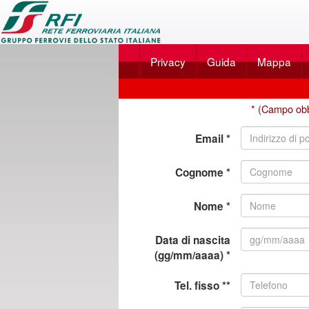
Applicazione
SalaBlu
Privacy
Guida
Mappa
Online
di
Nuova
Rete
* (Campo obb
registrazione
Ferroviaria
Email *
Italiana
Cognome *
Nome *
Data di nascita
(gg/mm/aaaa) *
Tel. fisso **