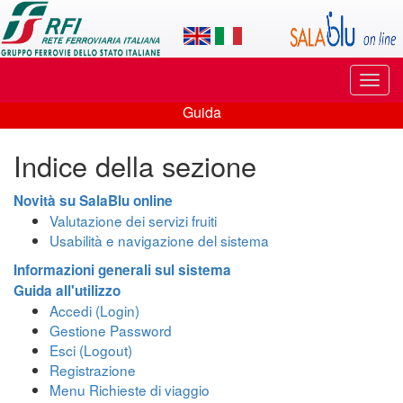
Applicazione
SalaBlu
Online
Puls
di
di
Guida
navi
Guida
Rete
Indice della sezione
Ferroviaria
Italiana
Novità su SalaBlu online
Valutazione dei servizi fruiti
Usabilità e navigazione del sistema
Informazioni generali sul sistema
Guida all'utilizzo
Accedi (Login)
Gestione Password
Esci (Logout)
Registrazione
Menu Richieste di viaggio