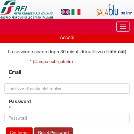
Applicazione
SalaBlu
Online
Puls
di
di
Accedi
navi
Accedi
Rete
La sessione scade dopo 30 minuti di inutilizzo (
)
Time-out
Ferroviaria
* (Campo obbligatorio)
Italiana
Email
*
Password
*