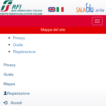
Applicazione
SalaBlu
Online
Puls
di
di
Mappa del sito
navi
Mappa
Rete
Privacy
del
Guida
Ferroviaria
sito
Registrazione
Italiana
Privacy
Guida
Mappa
Registrazione
Accedi