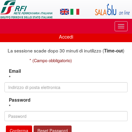
Applicazione
SalaBlu
Online
Puls
di
di
Accedi
navi
Accedi
Rete
La sessione scade dopo 30 minuti di inutilizzo (
)
Time-out
Ferroviaria
* (Campo obbligatorio)
Italiana
Email
*
Password
*