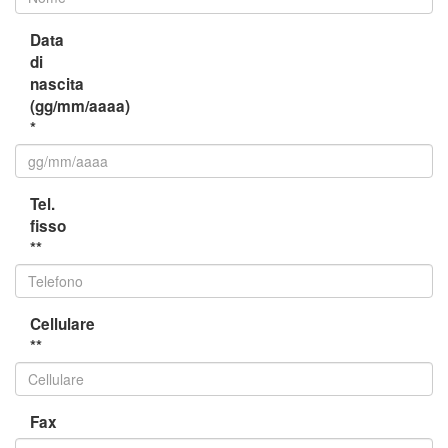
Data
di
nascita
(gg/mm/aaaa)
*
Tel.
fisso
**
Cellulare
**
Fax