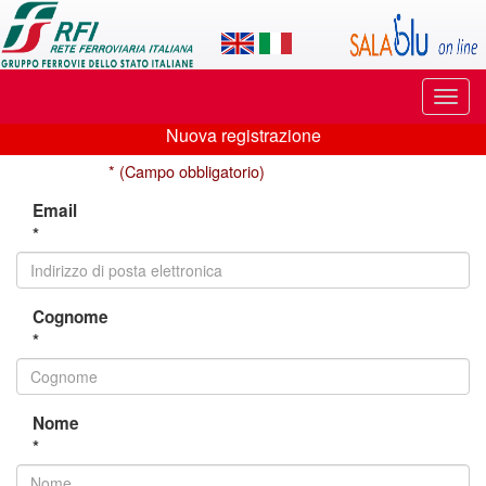
Applicazione
SalaBlu
Online
Puls
di
di
Nuova registrazione
navi
Nuova
Rete
* (Campo obbligatorio)
registrazione
Ferroviaria
Email
*
Italiana
Cognome
*
Nome
*