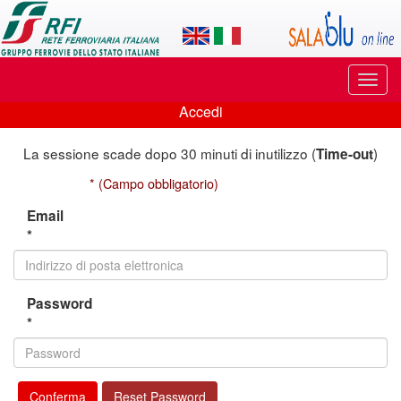
Applicazione
SalaBlu
Online
Puls
di
di
Accedi
navi
Accedi
Rete
La sessione scade dopo 30 minuti di inutilizzo (
)
Time-out
Ferroviaria
* (Campo obbligatorio)
Italiana
Email
*
Password
*