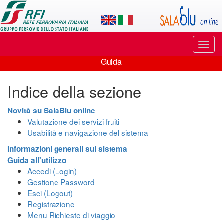
Applicazione
SalaBlu
Online
Puls
di
di
Guida
navi
Guida
Rete
Indice della sezione
Ferroviaria
Italiana
Novità su SalaBlu online
Valutazione dei servizi fruiti
Usabilità e navigazione del sistema
Informazioni generali sul sistema
Guida all'utilizzo
Accedi (Login)
Gestione Password
Esci (Logout)
Registrazione
Menu Richieste di viaggio