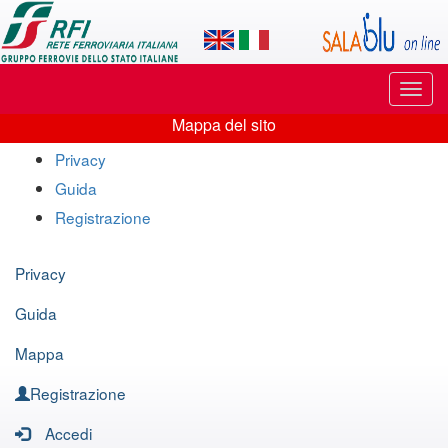
Applicazione
SalaBlu
Online
Puls
di
di
Mappa del sito
navi
Mappa
Rete
Privacy
del
Guida
Ferroviaria
sito
Registrazione
Italiana
Privacy
Guida
Mappa
Registrazione
Accedi