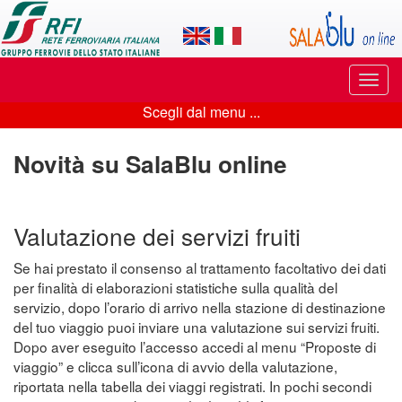
Applicazione
SalaBlu
Online
Puls
di
di
Scegli dal menu ...
navi
Scegli
Rete
dal
Novità su SalaBlu online
Ferroviaria
menu
Italiana
...
Valutazione dei servizi fruiti
Se hai prestato il consenso al trattamento facoltativo dei dati
per finalità di elaborazioni statistiche sulla qualità del
servizio, dopo l’orario di arrivo nella stazione di destinazione
del tuo viaggio puoi inviare una valutazione sui servizi fruiti.
Dopo aver eseguito l’accesso accedi al menu “Proposte di
viaggio” e clicca sull’icona di avvio della valutazione,
riportata nella tabella dei viaggi registrati. In pochi secondi